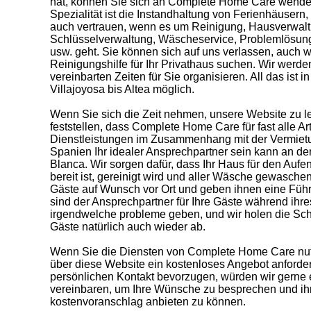
hat, können Sie sich an Complete Home Care wende
Spezialität ist die Instandhaltung von Ferienhäusern
auch vertrauen, wenn es um Reinigung, Hausverwalt
Schlüsselverwaltung, Wäscheservice, Problemlösun
usw. geht. Sie können sich auf uns verlassen, auch 
Reinigungshilfe für Ihr Privathaus suchen. Wir werde
vereinbarten Zeiten für Sie organisieren. All das ist 
Villajoyosa bis Altea möglich.
Wenn Sie sich die Zeit nehmen, unsere Website zu l
feststellen, dass Complete Home Care für fast alle A
Dienstleistungen im Zusammenhang mit der Vermietun
Spanien Ihr idealer Ansprechpartner sein kann an d
Blanca. Wir sorgen dafür, dass Ihr Haus für den Aufe
bereit ist, gereinigt wird und aller Wäsche gewaschen
Gäste auf Wunsch vor Ort und geben ihnen eine Füh
sind der Ansprechpartner für Ihre Gäste während ihres
irgendwelche probleme geben, und wir holen die Schl
Gäste natürlich auch wieder ab.
Wenn Sie die Diensten von Complete Home Care nu
über diese Website ein kostenloses Angebot anforde
persönlichen Kontakt bevorzugen, würden wir gerne 
vereinbaren, um Ihre Wünsche zu besprechen und i
kostenvoranschlag anbieten zu können.