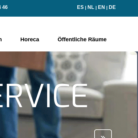
4 46
ES
NL
EN
DE
|
|
|
n
Horeca
Öffentliche Räume
ERVICE