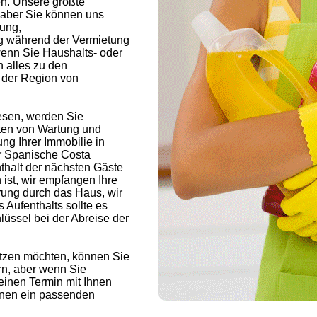
n. Unsere größte
, aber Sie können uns
ung,
g während der Vermietung
wenn Sie Haushalts- oder
n alles zu den
in der Region von
esen, werden Sie
rten von Wartung und
g Ihrer Immobilie in
er Spanische Costa
nthalt der nächsten Gäste
 ist, wir empfangen Ihre
rung durch das Haus, wir
 Aufenthalts sollte es
üssel bei der Abreise der
tzen möchten, können Sie
rn, aber wenn Sie
einen Termin mit Ihnen
hnen ein passenden